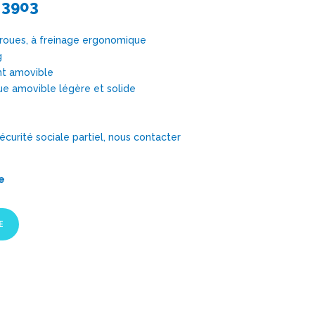
 3903
4 roues, à freinage ergonomique
g
nt amovible
ue amovible légère et solide
rité sociale partiel, nous contacter
e
E