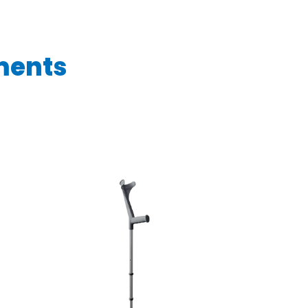
ments
e