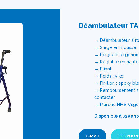
Déambulateur TA
→ Déambulateur à r
→ Siège en mousse
→ Poignées ergonom
→ Réglable en hauteu
→ Pliant
→ Poids : 5 kg
→ Finition : epoxy ble
→ Remboursement sécu
contacter
→ Marque HMS Vilgo
Disponible à la vent
E-MAIL
TÉLÉPHON