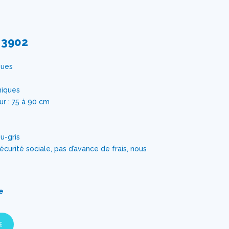
 3902
oues
iques
r : 75 à 90 cm
u-gris
rité sociale, pas d’avance de frais, nous
e
E