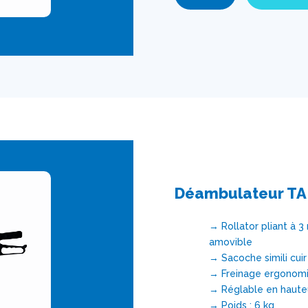
Déambulateur TA
→ Rollator pliant à 3
amovible
→ Sacoche simili cui
→ Freinage ergonomiq
→ Réglable en haute
→ Poids : 6 kg