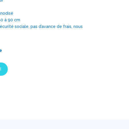
ur
anodisé
80 à 90 cm
rité sociale, pas d’avance de frais, nous
e
E